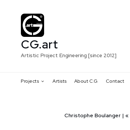
Skip
to
content
CG.art
Artistic Project Engineering [since 2012]
Projects
Artists
About C.G.
Contact
Home
Christophe Boulanger | « 
Creative
support