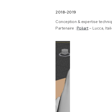
Atelier
[France]
2018-2019
Christophe
Conception & expertise techniqu
Boulanger |
Partenaire :
Poliart
– Lucca, Itali
« La montagne
de
l’intranquillité »