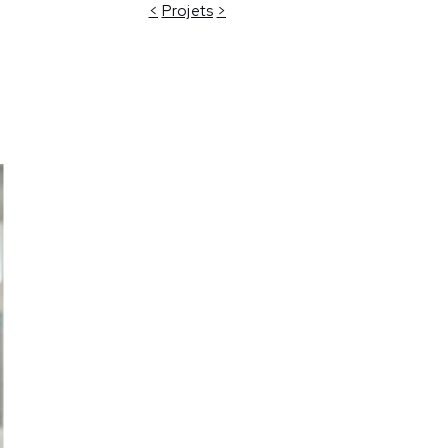
<
Projets
>