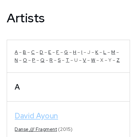
Artists
Home
Artists
A
–
B
–
C
–
D
–
E
–
F
–
G
–
H
–
I
– J –
K
–
L
–
M
–
N
–
O
–
P
–
Q
–
R
–
S
–
T
– U –
V
–
W
– X – Y –
Z
A
David Ayoun
Danse /// Fragment
(2015)