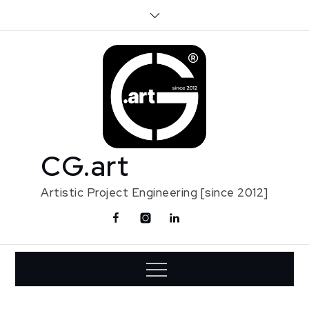
Skip
to
content
CG.art
Artistic Project Engineering [since 2012]
Facebook
Instagram
Linkedin
Contact