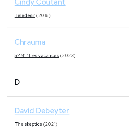
Cindy Coutant
Télédésir
(2018)
Chrauma
5’49’ ‘ Les vacances
(2023)
D
David Debeyter
The skeptics
(2021)