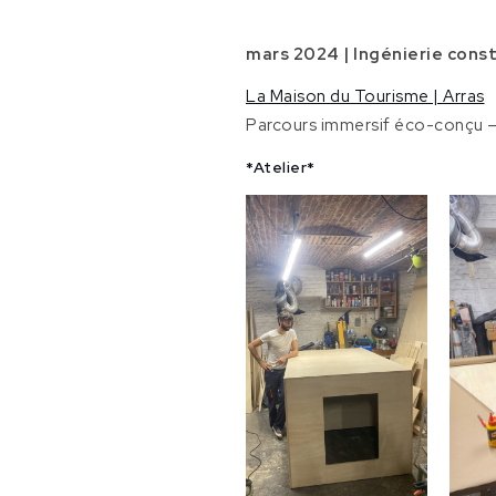
Atelier
[France]
mars 2024 |
Ingénierie cons
Martin
La Maison du Tourisme | Arras
Laurent |
Parcours immersif éco-conçu 
Immersarium
*Atelier*