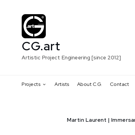
Skip
to
content
CG.art
Artistic Project Engineering [since 2012]
Projects
Artists
About C.G.
Contact
Home
Martin Laurent | Immersa
Creative
support