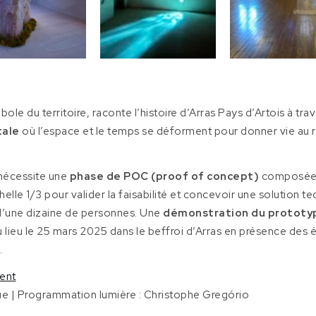
le du territoire, raconte l’histoire d’Arras Pays d’Artois à tr
tale
où l’espace et le temps se déforment pour donner vie au ré
nécessite une
phase de POC (proof of concept)
composée d
helle 1/3 pour valider la faisabilité et concevoir une solution t
d’une dizaine de personnes. Une
démonstration du prototy
 lieu le 25 mars 2025 dans le beffroi d’Arras en présence des é
.
rent
ue | Programmation lumière : Christophe Gregório