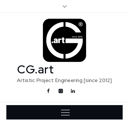
Skip
to
content
CG.art
Artistic Project Engineering [since 2012]
Facebook
Instagram
Linkedin
Contact