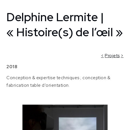
Delphine Lermite |
Home
Creative
support
« Histoire(s) de l’œil »
Atelier
[France]
Delphine
Lermite |
<
Projets
>
« Histoire(s)
2018
de l’œil »
Conception & expertise techniques ; conception &
fabrication table d’orientation.