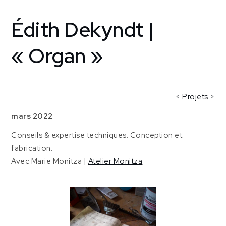
Édith Dekyndt |
Home
Creative
support
« Organ »
Atelier
[France]
Édith
Dekyndt
<
Projets
>
|
mars 2022
« Organ »
Conseils & expertise techniques. Conception et
fabrication.
Avec Marie Monitza |
Atelier Monitza