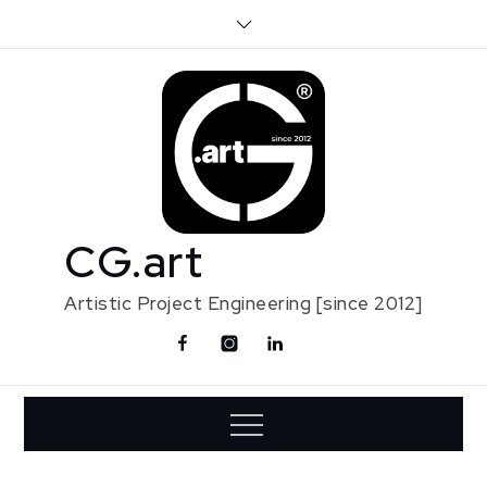
Skip
to
content
CG.art
Artistic Project Engineering [since 2012]
Facebook
Instagram
Linkedin
Contact