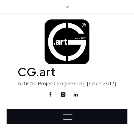
Skip
to
content
CG.art
Artistic Project Engineering [since 2012]
Facebook
Instagram
Linkedin
Contact