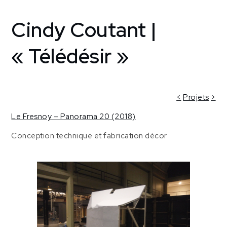
Cindy Coutant |
Home
Creative
support
« Télédésir »
Le Fresnoy
[Tourcoing,
France]
Cindy
<
Projets
>
Coutant |
Le Fresnoy – Panorama 20 (2018)
« Télédésir »
Conception technique et fabrication décor