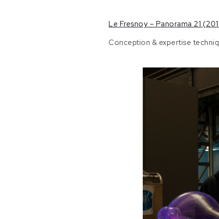
Le Fresnoy
[Tourcoing,
Le Fresnoy – Panorama 21 (201
France]
Conception & expertise techniqu
Claire
Williams |
« Zoryas »