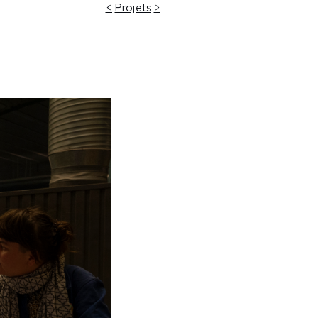
<
Projets
>