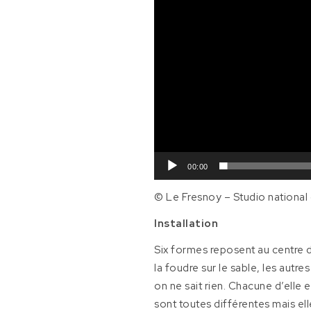
00:00
© Le Fresnoy – Studio national
Installation
Six formes reposent au centre d
la foudre sur le sable, les aut
on ne sait rien. Chacune d’elle 
sont toutes différentes mais e