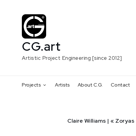
Skip
to
content
CG.art
Artistic Project Engineering [since 2012]
Projects
Artists
About C.G.
Contact
Home
Claire Williams | « Zoryas
Creative
support