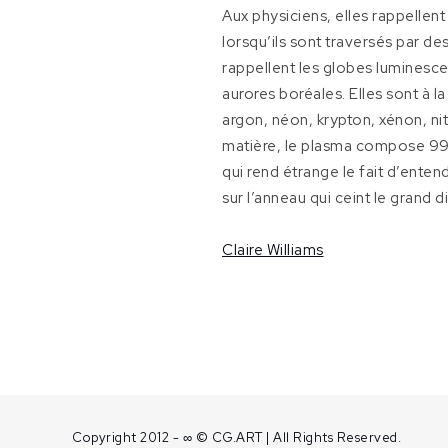
Aux physiciens, elles rappellen
lorsqu’ils sont traversés par d
rappellent les globes luminescen
aurores boréales. Elles sont à la
argon, néon, krypton, xénon, nit
matière, le plasma compose 99 %
qui rend étrange le fait d’ente
sur l’anneau qui ceint le grand d
Claire Williams
Copyright 2012 - ∞ © CG.ART | All Rights Reserved.