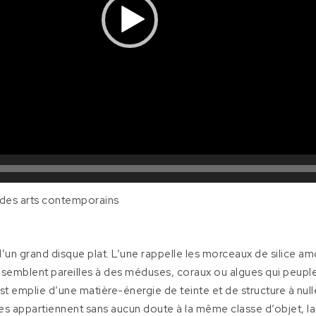
 des arts contemporains
’un grand disque plat. L’une rappelle les morceaux de silice am
res semblent pareilles à des méduses, coraux ou algues qui peup
est emplie d’une matière-énergie de teinte et de structure à nul
lles appartiennent sans aucun doute à la même classe d’objet, 