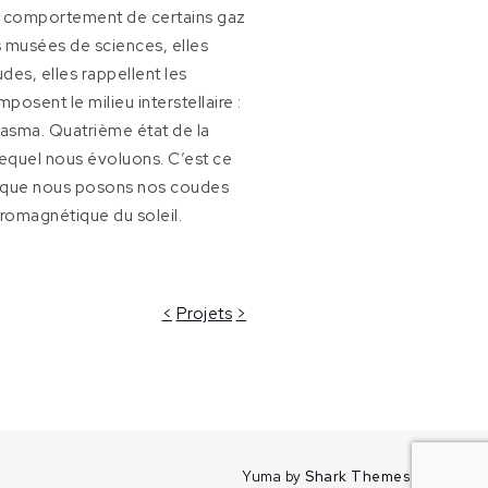
 le comportement de certains gaz
s musées de sciences, elles
des, elles rappellent les
posent le milieu interstellaire :
plasma. Quatrième état de la
lequel nous évoluons. C’est ce
orsque nous posons nos coudes
ctromagnétique du soleil.
<
Projets
>
Yuma by
Shark Themes