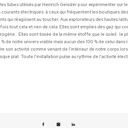
t les tubes utilisés par Heinrich Geissler pour expérimenter sur
es courants électriques. à ceux qui fréquentent les boutiques de
ts qui réagissent au toucher. Aux explorateurs des hautes latitu
 fois tout cela et rien de cela. Elles sont emplies des gaz qui com
rogène… Elles sont tissée de la même étoffe que le soleil : le 
 de notre univers visible mais aucun des 100 % de celui dans 
ndre son activité comme venant de l’intérieur de notre corps l
isque plat. Toute l’installation pulse au rythme de l’activité éle
Facebook
Instagram
Linkedin