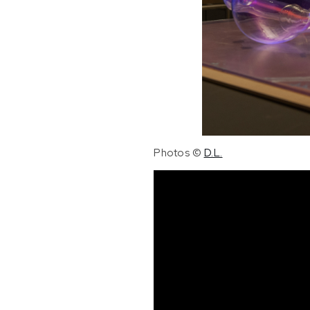
Photos ©
D.L.
Lecteur
vidéo