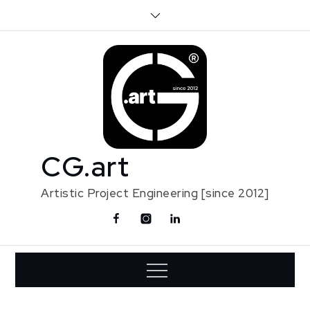
Skip
to
content
CG.art
Artistic Project Engineering [since 2012]
Facebook
Instagram
Linkedin
Contact