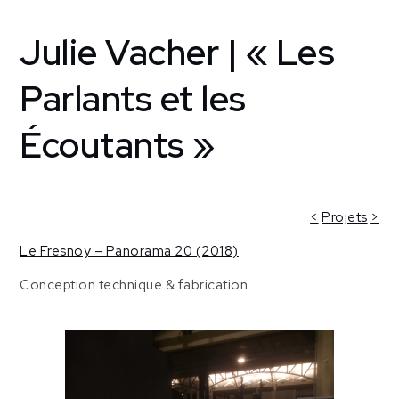
Julie Vacher | « Les
Home
Creative
support
Parlants et les
Le Fresnoy
[Tourcoing,
Écoutants »
France]
Julie Vacher
| « Les
Parlants et
<
Projets
>
les
Le Fresnoy – Panorama 20 (2018)
Écoutants »
Conception technique & fabrication.