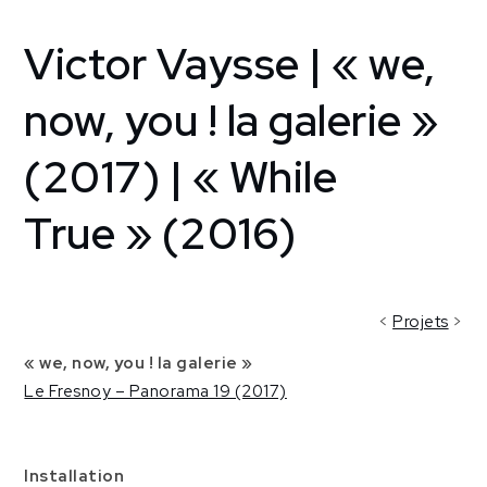
Victor Vaysse | « we,
Home
Creative
support
now, you ! la galerie »
Le Fresnoy
[Tourcoing,
(2017) | « While
France]
Victor
True » (2016)
Vaysse |
« we,
now, you
! la
<
Projets
>
galerie »
(2017) |
« we, now, you ! la galerie »
« While
Le Fresnoy – Panorama 19 (2017)
True »
(2016)
Installation