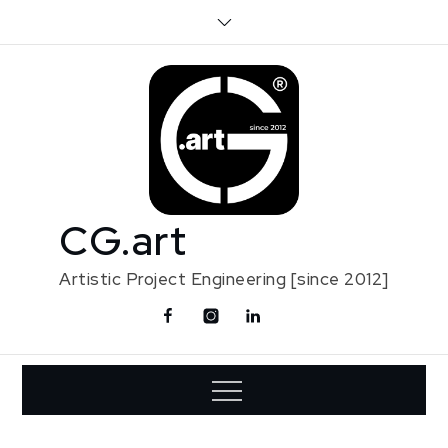
Skip
to
content
CG.art
Artistic Project Engineering [since 2012]
Facebook
Instagram
Linkedin
Contact