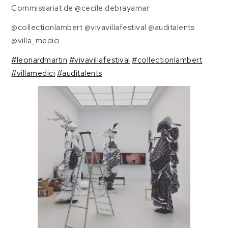
Commissariat de @cecile.debrayamar
@collectionlambert @vivavillafestival @auditalents
@villa_medici
#
leonardmartin
#
vivavillafestival
#
collectionlambert
#
villamedici
#
auditalents