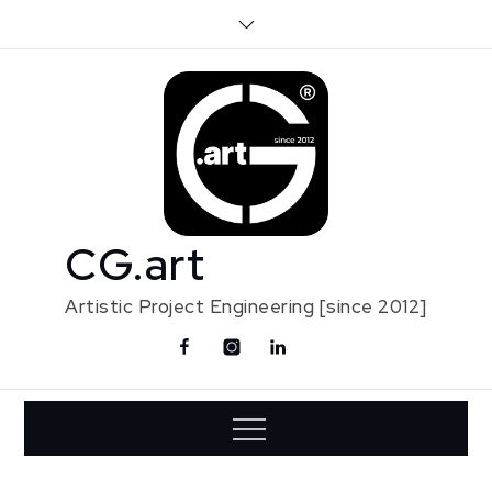
Skip
to
content
CG.art
Artistic Project Engineering [since 2012]
Facebook
Instagram
Linkedin
Contact