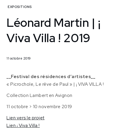
Home
EXPOSITIONS
2019
Léonard Martin | ¡
octobre
11
Viva Villa ! 2019
Léonard
Martin |
¡ Viva
Villa !
11 octobre 2019
2019
__Festival des résidences d’artistes__
« Picrochole, Le rêve de Paul » | ¡ VIVA VILLA !
Collection Lambert en Avignon
11 octobre > 10 novembre 2019
Lien vers le projet
Lien
¡
Viva Villa !