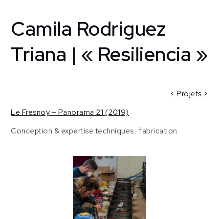
Camila Rodriguez
Home
Creative
support
Triana | « Resiliencia »
Le Fresnoy
[Tourcoing,
France]
Camila
<
Projets
>
Rodriguez
Le Fresnoy – Panorama 21 (2019)
Triana |
« Resiliencia »
Conception & expertise techniques ; fabrication.