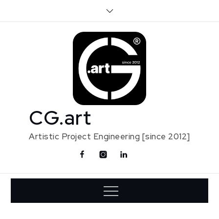
Skip
to
content
CG.art
Artistic Project Engineering [since 2012]
Facebook
Instagram
Linkedin
Contact