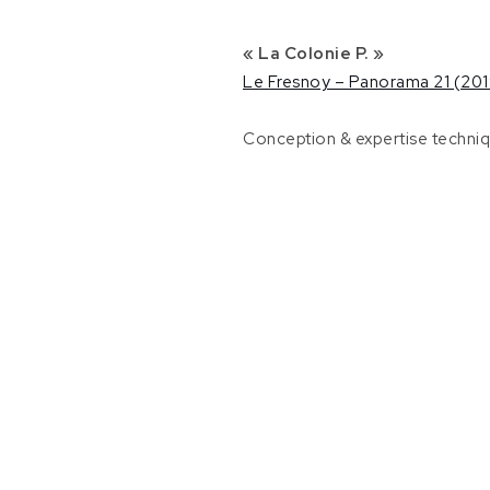
Le Fresnoy
[Tourcoing,
« La Colonie P. »
France]
Le Fresnoy – Panorama 21 (201
Hadrien Téqui
| « La Colonie
Conception & expertise techniqu
P. » (2019) |
« Héliotrope »
(2018)