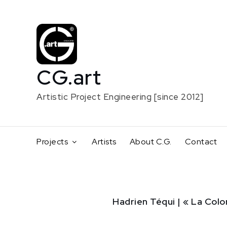
Skip
to
content
CG.art
Artistic Project Engineering [since 2012]
Projects
Artists
About C.G.
Contact
Home
Hadrien Téqui | « La Colon
Creative
support