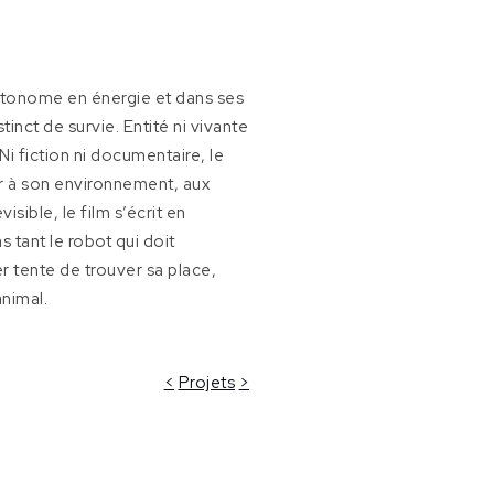
. Autonome en énergie et dans ses
inct de survie. Entité ni vivante
Ni fiction ni documentaire, le
er à son environnement, aux
sible, le film s’écrit en
s tant le robot qui doit
r tente de trouver sa place,
animal.
<
Projets
>