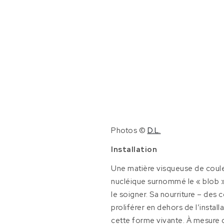
Photos ©
D.L.
Installation
Une matière visqueuse de couleur
nucléique surnommé le « blob ». P
le soigner. Sa nourriture – des
proliférer en dehors de l’insta
cette forme vivante. À mesure 