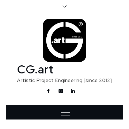
Skip
to
content
CG.art
Artistic Project Engineering [since 2012]
Facebook
Instagram
Linkedin
Contact