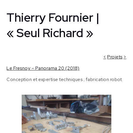
Thierry Fournier |
Home
Creative
support
« Seul Richard »
Le Fresnoy
[Tourcoing,
France]
Thierry
<
Projets
>
Fournier
Le Fresnoy – Panorama 20 (2018)
| « Seul
Richard »
Conception et expertise techniques ; fabrication robot.