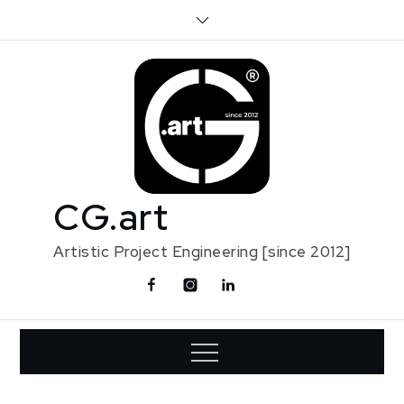
Skip
to
content
CG.art
Artistic Project Engineering [since 2012]
Facebook
Instagram
Linkedin
Contact