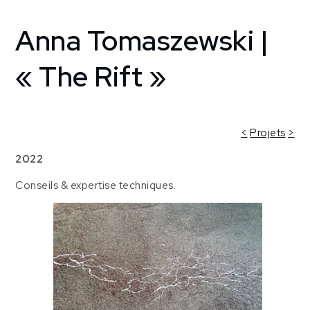
Anna Tomaszewski |
Home
Creative
support
« The Rift »
Atelier
[France]
Anna
Tomaszewski
<
Projets
>
| « The
2022
Rift »
Conseils & expertise techniques.